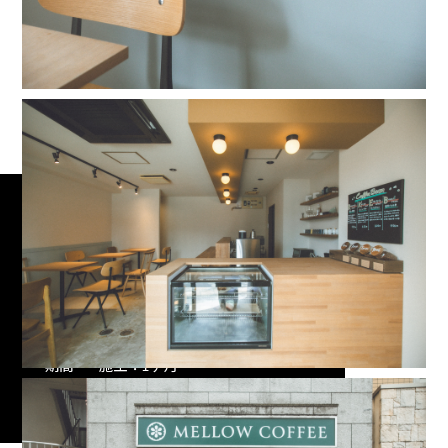
名古屋市南区
MELLOW COFFEE
業態
カフェ
面積
33.6㎡ / 10.2坪
期間
施工：1ヶ月
設計
atelier hito