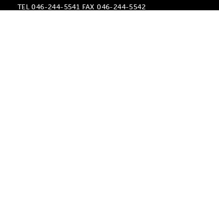
TEL 046-244-5541 FAX 046-244-5542
Instagram
FORELSKET/ショールームカフェ
〒453-0014 愛知県名古屋市中村区則武1-18-9
atelier hito 1F
Instagram
PRIVACY POLICY
ⒸKENTKOUGEI 2023