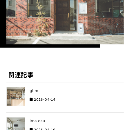
業態
カフェ
面積
64.5㎡ / 21.1坪
期間
施工：1.5ヶ月
設計
atelier hito
関連記事
glim
2026-04-14
ima osu
2026-04-10